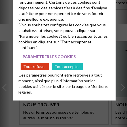
fonctionnement. Certains de ces cookies sont
Protestante Unie de France, dont nous
protes
déposés par des services tiers à des fins d'analyse
faisons partie.
statistique pour nous permettre de vous fournir
une meilleure expérience.
Si vous souhaitez configurer les cookies que vous
souhaitez autoriser, vous pouvez cliquer sur
"Paramétrer les cookies", ou bien accepter tous les
cookies en cliquant sur "Tout accepter et
continuer".
PARAMÉTRER LES COOKIES
Tout refuser
Tout accepter
Ces paramètres pourront être retrouvés à tout
moment, ainsi que plus d'information sur les
cookies utilisés par le site, sur la page de
Mentions
légales.
NOUS TROUVER
NOU
Nos différentes adresses de temples et
Les di
autres lieux où nous trouver.
notre é