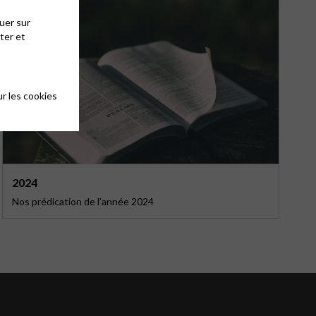
uer sur
ter et
r les cookies
2024
Nos prédication de l’année 2024
T