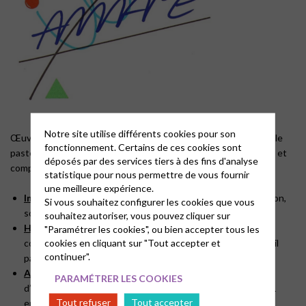
Notre site utilise différents cookies pour son
Œuvre fondée en 1841 pour accueillir des filles orphelines par le
fonctionnement. Certains de ces cookies sont
pasteur MAZADE, à Livron, l’AMAPE gère à ce jour
7 activités
, et
déposés par des services tiers à des fins d'analyse
compte près de
135 salariés.
statistique pour nous permettre de vous fournir
une meilleure expérience.
Internats de Crest et Loriol :
24 enfants sur chaque maison,
Si vous souhaitez configurer les cookies que vous
soit 48 au total.
souhaitez autoriser, vous pouvez cliquer sur
Hébergements diversifiés :
12 enfants sont suivis hors du
"Paramétrer les cookies", ou bien accepter tous les
cookies en cliquant sur "Tout accepter et
collectif (appartement, famille d’accueil, famille relais, accueil
continuer".
paysan,…)
Accueil d’urgence :
15 enfants sont accueillis sur la maison
PARAMÉTRER LES COOKIES
d’accueil de La Laupie, 5 tout petits en famille d’accueil, et 1
Tout refuser
Tout accepter
enfant à l’extérieur (accueil paysan).