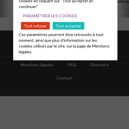
cookies en cliquant sur "Tout accepter et
téléchargeables en PDF.
télécha
continuer".
PARAMÉTRER LES COOKIES
Tout refuser
Tout accepter
Ces paramètres pourront être retrouvés à tout
moment, ainsi que plus d'information sur les
cookies utilisés par le site, sur la page de
Mentions
légales.
Mentions légales
FAQ
Glossaire
Contact