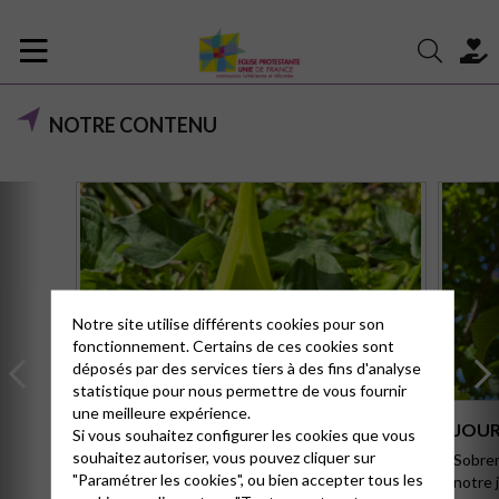
NOTRE CONTENU
Notre site utilise différents cookies pour son
fonctionnement. Certains de ces cookies sont
déposés par des services tiers à des fins d'analyse
statistique pour nous permettre de vous fournir
une meilleure expérience.
PRÉDICATIONS
JOUR
Si vous souhaitez configurer les cookies que vous
souhaitez autoriser, vous pouvez cliquer sur
Retrouvez nos prédications, organisées par
Sobrem
"Paramétrer les cookies", ou bien accepter tous les
année, consultables en ligne et
notre j